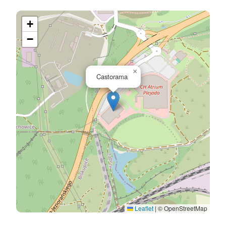
+
−
×
Castorama
Leaflet
|
© OpenStreetMap