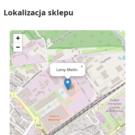
Lokalizacja sklepu
+
−
×
Leroy Merlin